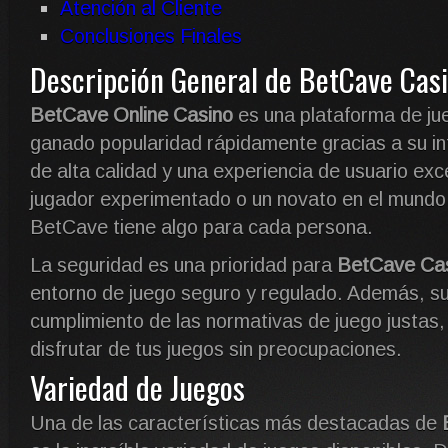
Atención al Cliente
Conclusiones Finales
Descripción General de BetCave Cas
BetCave Online Casino
es una plataforma de ju
ganado popularidad rápidamente gracias a su in
de alta calidad y una experiencia de usuario ex
jugador experimentado o un novato en el mundo 
BetCave tiene algo para cada persona.
La seguridad es una prioridad para
BetCave Ca
entorno de juego seguro y regulado. Además, su 
cumplimiento de las normativas de juego justas,
disfrutar de tus juegos sin preocupaciones.
Variedad de Juegos
Una de las características más destacadas de