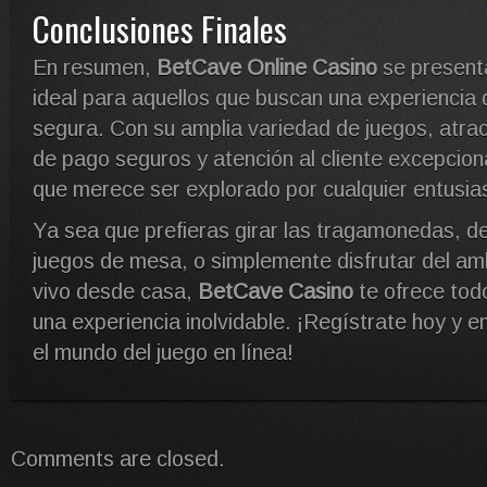
Conclusiones Finales
En resumen,
BetCave Online Casino
se present
ideal para aquellos que buscan una experiencia
segura. Con su amplia variedad de juegos, atra
de pago seguros y atención al cliente excepciona
que merece ser explorado por cualquier entusias
Ya sea que prefieras girar las tragamonedas, de
juegos de mesa, o simplemente disfrutar del am
vivo desde casa,
BetCave Casino
te ofrece tod
una experiencia inolvidable. ¡Regístrate hoy y 
el mundo del juego en línea!
Comments are closed.