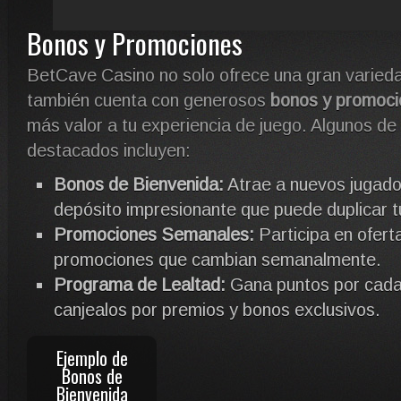
Bonos y Promociones
BetCave Casino no solo ofrece una gran varieda
también cuenta con generosos
bonos y promoc
más valor a tu experiencia de juego. Algunos d
destacados incluyen:
Bonos de Bienvenida:
Atrae a nuevos jugado
depósito impresionante que puede duplicar tu 
Promociones Semanales:
Participa en ofert
promociones que cambian semanalmente.
Programa de Lealtad:
Gana puntos por cada
canjealos por premios y bonos exclusivos.
Ejemplo de
Bonos de
Bienvenida