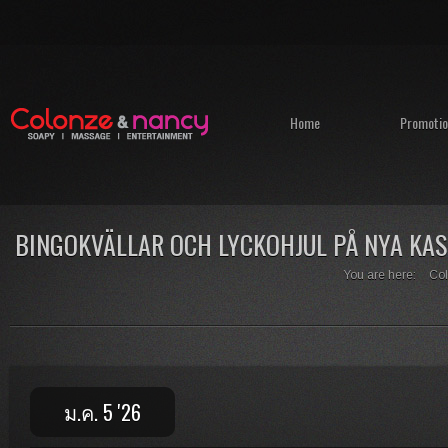
Home
Promotio
BINGOKVÄLLAR OCH LYCKOHJUL PÅ NYA KA
You are here:
Co
ม.ค. 5 '26