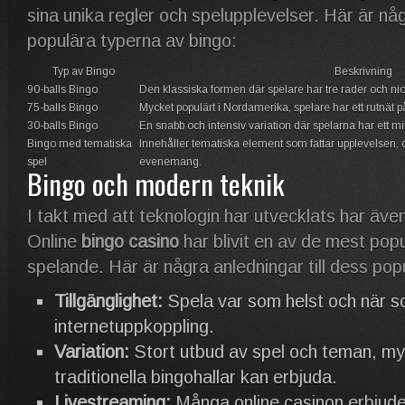
sina unika regler och spelupplevelser. Här är n
populära typerna av bingo:
Typ av Bingo
Beskrivning
90-balls Bingo
Den klassiska formen där spelare har tre rader och 
75-balls Bingo
Mycket populärt i Nordamerika, spelare har ett rutnät
30-balls Bingo
En snabb och intensiv variation där spelarna har ett
Bingo med tematiska
Innehåller tematiska element som fattar upplevelsen, oft
spel
evenemang.
Bingo och modern teknik
I takt med att teknologin har utvecklats har äve
Online
bingo casino
har blivit en av de mest pop
spelande. Här är några anledningar till dess popu
Tillgänglighet:
Spela var som helst och när s
internetuppkoppling.
Variation:
Stort utbud av spel och teman, m
traditionella bingohallar kan erbjuda.
Livestreaming:
Många online casinon erbjuder