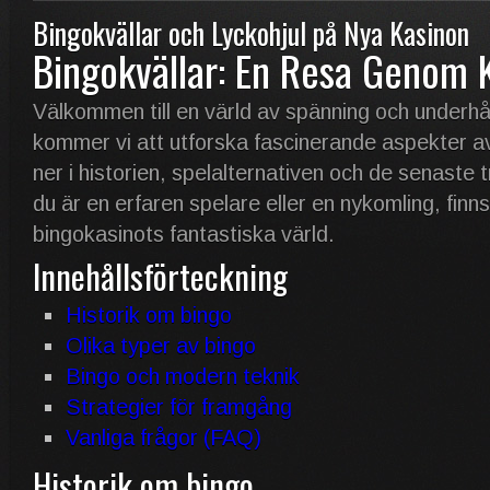
Bingokvällar och Lyckohjul på Nya Kasinon
Bingokvällar: En Resa Genom 
Välkommen till en värld av spänning och underhåll
kommer vi att utforska fascinerande aspekter 
ner i historien, spelalternativen och de senaste
du är en erfaren spelare eller en nykomling, finns 
bingokasinots fantastiska värld.
Innehållsförteckning
Historik om bingo
Olika typer av bingo
Bingo och modern teknik
Strategier för framgång
Vanliga frågor (FAQ)
Historik om bingo