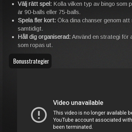
Välj rätt spel:
Kolla vilken typ av bingo som 
är 90-balls eller 75-balls.
Spela fler kort:
Öka dina chanser genom att s
samtidigt.
Håll dig organiserad:
Använd en strategi för a
som ropas ut.
Bonusstrategier