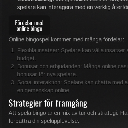
spelare kan interagera med en verklig återför
Fördelar med
online bingo
Online bingospel kommer med många fördelar:
Flexibla insatser: Spelare kan välja insatse
budget.
Bonusar och erbjudanden: Många online casin
bonusar för nya spelare.
Social interaktion: Spelare kan chatta med 
en gemenskap online.
Strategier för framgång
Att spela bingo är en mix av tur och strategi. Här
förbättra din spelupplevelse: