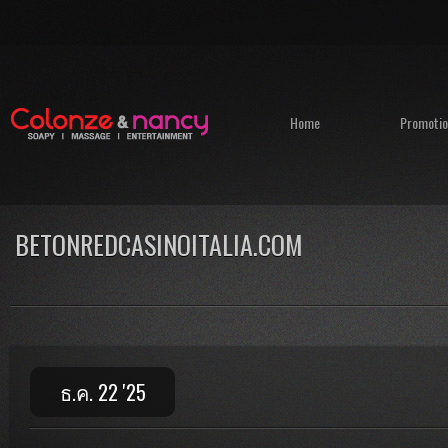
Home
Promotio
BETONREDCASINOITALIA.COM
ธ.ค. 22 '25