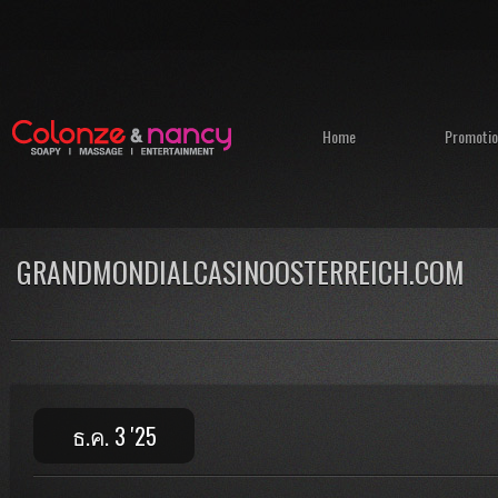
Home
Promotio
GRANDMONDIALCASINOOSTERREICH.COM
ธ.ค. 3 '25