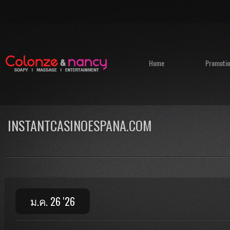
Home
Promotio
INSTANTCASINOESPANA.COM
ม.ค. 26 '26