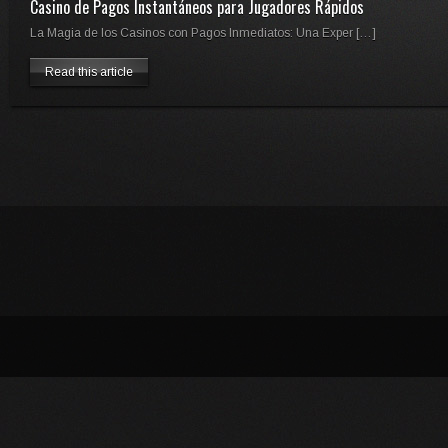
Casino de Pagos Instantáneos para Jugadores Rápidos
La Magia de los Casinos con Pagos Inmediatos: Una Exper […]
Read this article