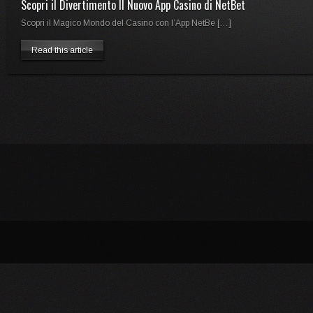
Scopri il Divertimento Il Nuovo App Casino di NetBet
Scopri il Magico Mondo del Casino con l’App NetBe […]
Read this article