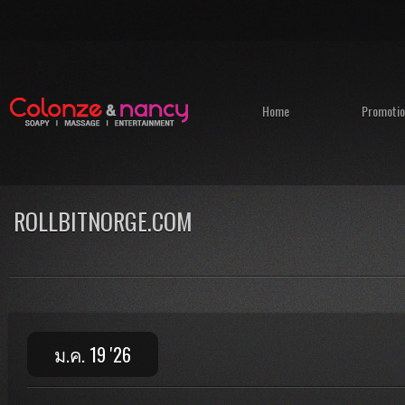
Home
Promotio
ROLLBITNORGE.COM
ม.ค. 19 '26