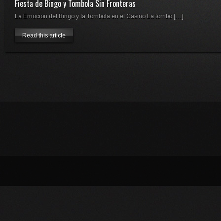
Fiesta de Bingo y Tombola Sin Fronteras
La Emoción del Bingo y la Tombola en el Casino La tombo […]
Read this article