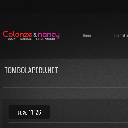
Home
Promotio
TOMBOLAPERU.NET
ม.ค. 11 '26