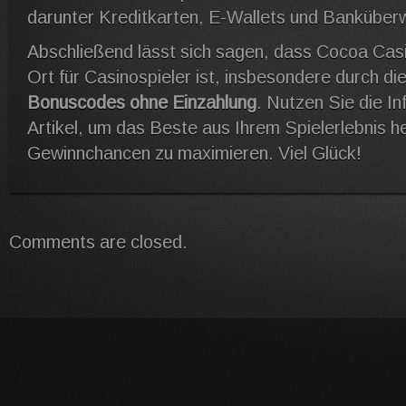
darunter Kreditkarten, E-Wallets und Banküber
Abschließend lässt sich sagen, dass Cocoa Cas
Ort für Casinospieler ist, insbesondere durch die
Bonuscodes ohne Einzahlung
. Nutzen Sie die I
Artikel, um das Beste aus Ihrem Spielerlebnis h
Gewinnchancen zu maximieren. Viel Glück!
Comments are closed.