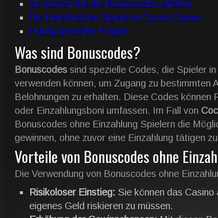
So nutzen Sie die Bonuscodes effektiv
Die beliebtesten Spiele im Cocoa Casino
Häufig gestellte Fragen
Was sind Bonuscodes?
Bonuscodes
sind spezielle Codes, die Spieler i
verwenden können, um Zugang zu bestimmten 
Belohnungen zu erhalten. Diese Codes können R
oder Einzahlungsboni umfassen. Im Fall von
Coc
Bonuscodes ohne Einzahlung Spielern die Möglic
gewinnen, ohne zuvor eine Einzahlung tätigen z
Vorteile von Bonuscodes ohne Einza
Die Verwendung von Bonuscodes ohne Einzahlung
Risikoloser Einstieg:
Sie können das Casino a
eigenes Geld riskieren zu müssen.