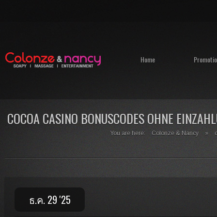
Home
Promotio
COCOA CASINO BONUSCODES OHNE EINZAHL
You are here:
Colonze & Nancy
»
ธ.ค. 29 '25