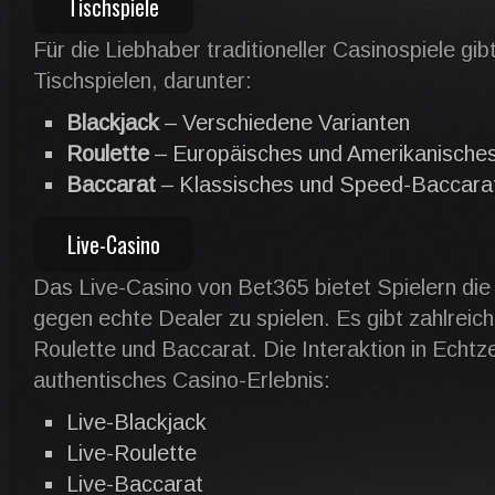
Tischspiele
Für die Liebhaber traditioneller Casinospiele gib
Tischspielen, darunter:
Blackjack
– Verschiedene Varianten
Roulette
– Europäisches und Amerikanisches
Baccarat
– Klassisches und Speed-Baccara
Live-Casino
Das Live-Casino von Bet365 bietet Spielern die 
gegen echte Dealer zu spielen. Es gibt zahlreich
Roulette und Baccarat. Die Interaktion in Echtzei
authentisches Casino-Erlebnis:
Live-Blackjack
Live-Roulette
Live-Baccarat