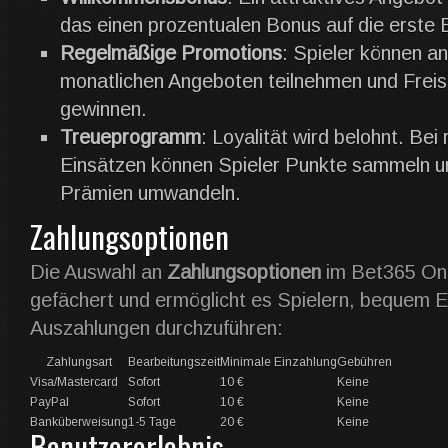
das einen prozentualen Bonus auf die erste E
Regelmäßige Promotions
: Spieler können a
monatlichen Angeboten teilnehmen und Freis
gewinnen.
Treueprogramm
: Loyalität wird belohnt. Be
Einsätzen können Spieler Punkte sammeln un
Prämien umwandeln.
Zahlungsoptionen
Die Auswahl an
Zahlungsoptionen
im Bet365 Onli
gefächert und ermöglicht es Spielern, bequem 
Auszahlungen durchzuführen:
Zahlungsart
Bearbeitungszeit
Minimale Einzahlung
Gebühren
Visa/Mastercard
Sofort
10 €
Keine
PayPal
Sofort
10 €
Keine
Banküberweisung
1-5 Tage
20 €
Keine
Benutzererlebnis