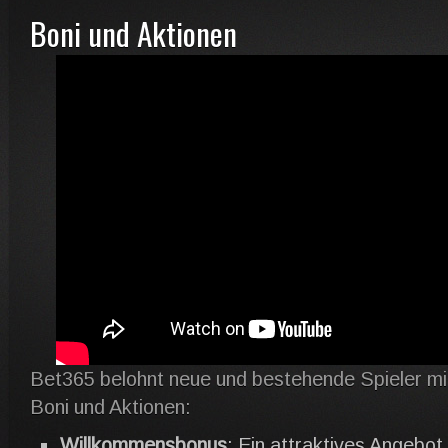
Boni und Aktionen
Bet365 belohnt neue und bestehende Spieler mit
Boni und Aktionen:
Willkommensbonus
: Ein attraktives Angebot 