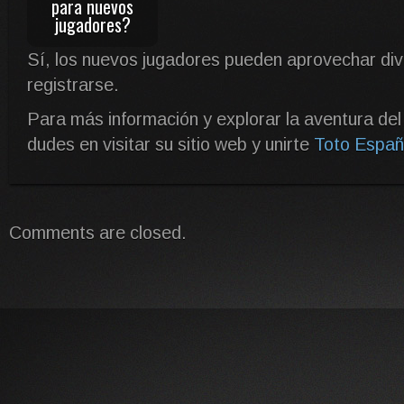
para nuevos
jugadores?
Sí, los nuevos jugadores pueden aprovechar di
registrarse.
Para más información y explorar la aventura de
dudes en visitar su sitio web y unirte
Toto Espa
Comments are closed.