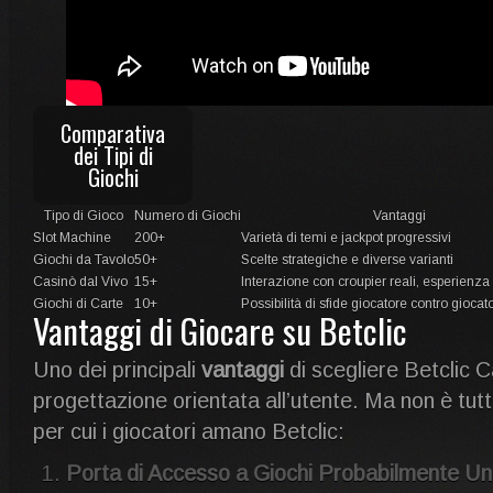
Comparativa
dei Tipi di
Giochi
Tipo di Gioco
Numero di Giochi
Vantaggi
Slot Machine
200+
Varietà di temi e jackpot progressivi
Giochi da Tavolo
50+
Scelte strategiche e diverse varianti
Casinò dal Vivo
15+
Interazione con croupier reali, esperienz
Giochi di Carte
10+
Possibilità di sfide giocatore contro giocat
Vantaggi di Giocare su Betclic
Uno dei principali
vantaggi
di scegliere
Betclic C
progettazione orientata all’utente. Ma non è tutt
per cui i giocatori amano Betclic:
Porta di Accesso a Giochi Probabilmente Uni