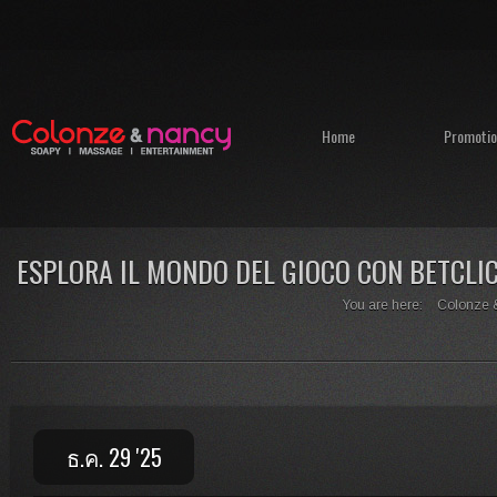
Home
Promotio
ESPLORA IL MONDO DEL GIOCO CON BETCLIC
You are here:
Colonze 
ธ.ค. 29 '25