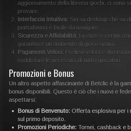
aggiornamento della libreria giochi, ci sono s
provare.
Interfaccia Intuitiva:
Sia su desktop che su dis
piattaforma è facile da navigare.
Sicurezza e Affidabilità:
Licenze e certificazi
garantisce un ambiente di gioco sicuro.
Pagamenti Veloci:
Prelievi veloci e diversi 
soddisfare le necessità di tutti i giocatori.
Promozioni e Bonus
Un altro aspetto affascinante di Betclic è la ga
bonus disponibili. Questo è ciò che i nuovi e fed
aspettarsi:
Bonus di Benvenuto:
Offerta esplosiva per i 
sul primo deposito.
Promozioni Periodiche:
Tornei, cashback e b