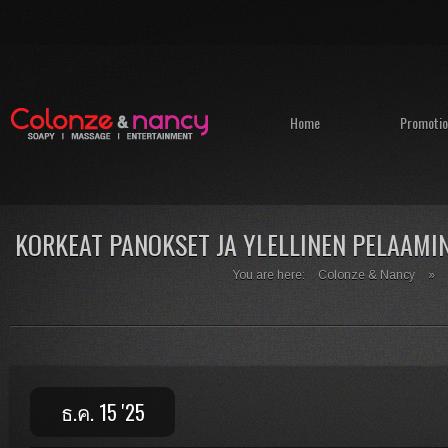
Home
Promotio
KORKEAT PANOKSET JA YLELLINEN PELAAMI
You are here:
Colonze & Nancy
»
ธ.ค. 15 '25