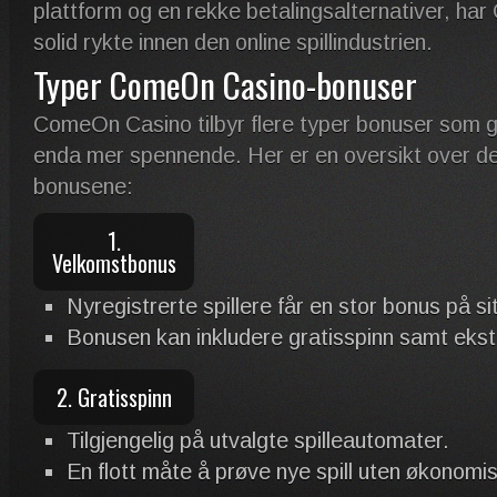
plattform og en rekke betalingsalternativer, ha
solid rykte innen den online spillindustrien.
Typer ComeOn Casino-bonuser
ComeOn Casino tilbyr flere typer bonuser som gj
enda mer spennende. Her er en oversikt over 
bonusene:
1.
Velkomstbonus
Nyregistrerte spillere får en stor bonus på si
Bonusen kan inkludere gratisspinn samt ekst
2. Gratisspinn
Tilgjengelig på utvalgte spilleautomater.
En flott måte å prøve nye spill uten økonomis