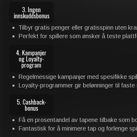
3. Ingen
innskuddsbonus
Tilbyr gratis penger eller gratisspinn uten k
Perfekt for spillere som ønsker å teste platt
4. Kampanjer
og Loyalty-
program
Regelmessige kampanjer med spesifikke spill
Loyalty-programmer gir belønninger til faste s
5. Cashback-
bonus
Få en prosentandel av tapene tilbake som b
Fantastisk for å minimere tap og forlenge spi