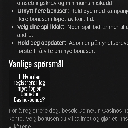
omsetningskrav og minimumsinnskudd.
Utnytt flere bonuser:
Hold øye med kampanjer
flere bonuser i løpet av kort tid.
Velg dine spill klokt:
Noen spill bidrar mer ti
andre.
Hold deg oppdatert:
Abonner på nyhetsbreve
første til å vite om nye bonuser.
Vanlige spørsmål
1. Hvordan
registrerer jeg
meg for en
ComeOn
Casino-bonus?
For å registrere deg, besøk ComeOn Casinos ne
konto. Velg bonusen du vil ta imot og gjør et inns
vilkårene.