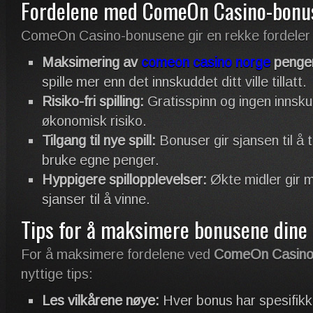
Fordelene med ComeOn Casino-bonu
ComeOn Casino-bonusene gir en rekke fordeler f
Maksimering av
comeon casino norge
penge
spille mer enn det innskuddet ditt ville tillatt.
Risiko-fri spilling:
Gratisspinn og ingen innsk
økonomisk risiko.
Tilgang til nye spill:
Bonuser gir sjansen til å t
bruke egne penger.
Hyppigere spillopplevelser:
Økte midler gir 
sjanser til å vinne.
Tips for å maksimere bonusene dine
For å maksimere fordelene ved
ComeOn Casino
nyttige tips:
Les vilkårene nøye:
Hver bonus har spesifikk