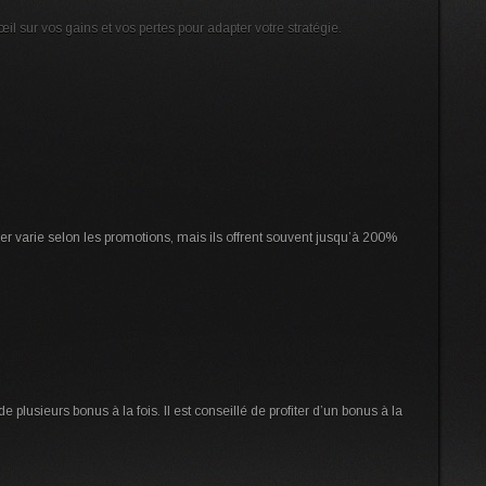
l sur vos gains et vos pertes pour adapter votre stratégie.
er
varie selon les promotions, mais ils offrent souvent jusqu’à 200%
plusieurs bonus à la fois. Il est conseillé de profiter d’un bonus à la