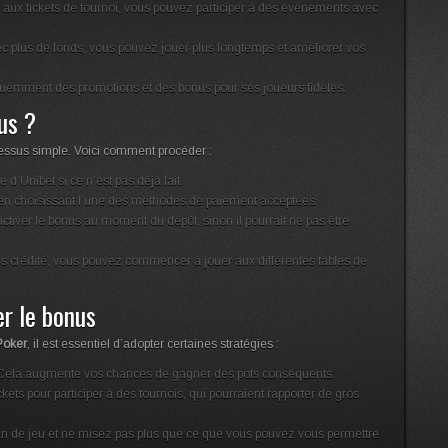
aux tickets de tournoi, vous pouvez participer à des événements avec
c plus de fonds, vous pouvez jouer plus longtemps et améliorer vos
uemment des promotions et des bonus pour ses joueurs fidèles.
us ?
essus simple. Voici comment procéder :
 d’Unibet si ce n’est pas déjà fait.
 en choisissant l’une des méthodes de paiement acceptées.
tiver le bonus au moment du dépôt, sinon il pourrait ne pas être
s crédité, vous pouvez commencer à jouer aux différentes tables de
r le bonus
Poker
, il est essentiel d’adopter certaines stratégies :
ela augmente vos chances de gagner des pots conséquents.
ckets pour participer à des tournois, qui pourraient rapporter de gros
an de jeu et ne misez pas plus que ce que vous pouvez vous permettre