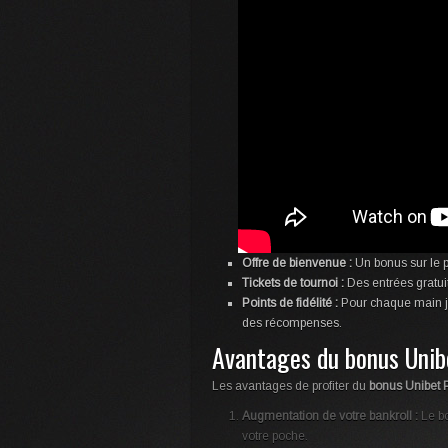
Offre de bienvenue :
Un bonus sur le 
Tickets de tournoi :
Des entrées gratuit
Points de fidélité :
Pour chaque main j
des récompenses.
Avantages du bonus Unib
Les avantages de profiter du
bonus Unibet 
Augmentation de votre bankroll :
Le bo
votre poche.