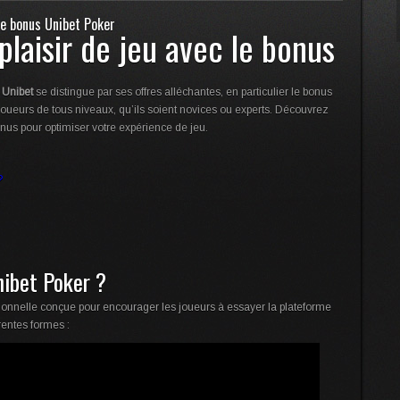
 le bonus Unibet Poker
plaisir de jeu avec le bonus
,
Unibet
se distingue par ses offres alléchantes, en particulier le
bonus
 joueurs de tous niveaux, qu’ils soient novices ou experts. Découvrez
onus pour optimiser votre expérience de jeu.
?
nibet Poker ?
ionnelle conçue pour encourager les joueurs à essayer la plateforme
rentes formes :