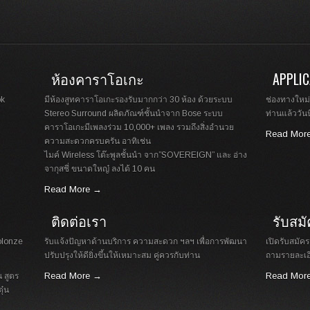
ห้องคาราโอเกะ
APPLIC
ok
มีห้องสูทคาราโอเกะรองรับมากกว่า 30 ห้อง ด้วยระบบ
ช่องทางใหม่
Stereo Surround ผลิตภัณฑ์ชั้นนำจาก Bose ระบบ
ท่านแล้ววันนี
คาราโอเกะมีเพลงร่วม 10,000+ เพลง รวมถึงสิ่งอำนวย
Read Mor
ความสะดวกครบครัน อาทิเช่น
ไมค์ Wireless โต๊ะพูลชั้นนำ จาก”SOVEREIGN” และ อ่าง
จากุสชี่ ขนาดใหญ๋ ลงได้ 10 คน
Read More →
ติดต่อเรา
รับสม
olonze
รับแจ้งปัญหาด้านบริการ ความสะดวก ฯลฯ เพื่อการพัฒนา
เปิดรับสมั
ปรับปรุงให้ดียิ่งขึ้นให้เหมาะสม คู่ควรกับท่าน
ถามรายละเอี
Read More →
Read Mor
 สูตร
ุ๋น