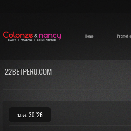
Home
Promotio
22BETPERU.COM
ม.ค. 30 '26